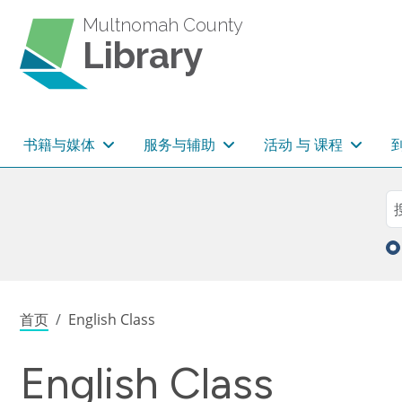
跳转到主要内容
Multnomah County
Library
主导航
书籍与媒体
服务与辅助
活动 与 课程
Sea
搜
面包屑
首页
English Class
English Class