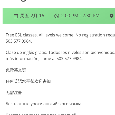
周五 2月 16
2:00 PM - 2:30 PM
Free ESL classes. All levels welcome. No registration req
503.577.9984.
Clase de inglés gratis. Todos los niveles son bienvenidos
más información, llame al 503.577.9984.
免費英文班
任何英語水平都欢迎参加
无需注冊
Бесплатные уроки английского языка
Классы для студентов всех уровней.