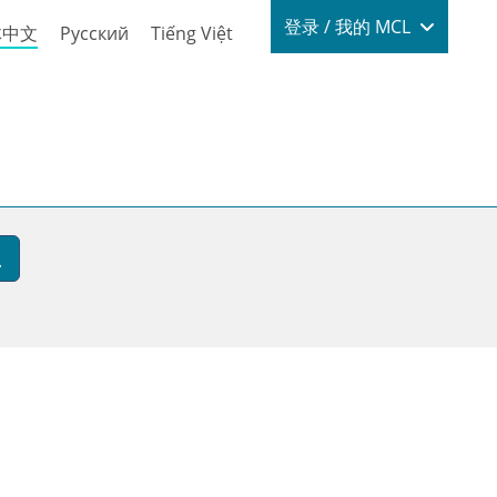
Login / My
登录 / 我的 MCL
体中文
Русский
Tiếng Việt