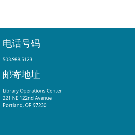
电话号码
503.988.5123
邮寄地址
Library Operations Center
221 NE 122nd Avenue
Portland, OR 97230