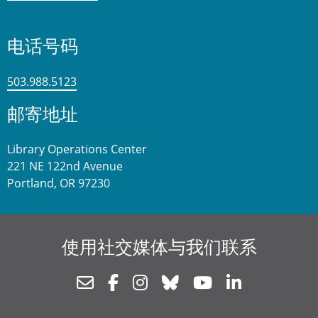
电话号码
503.988.5123
邮寄地址
Library Operations Center
221 NE 122nd Avenue
Portland, OR 97230
使用社交媒体与我们联系
Newsletter
Facebook
Instagram
Bluesky
Youtube
Linkedin