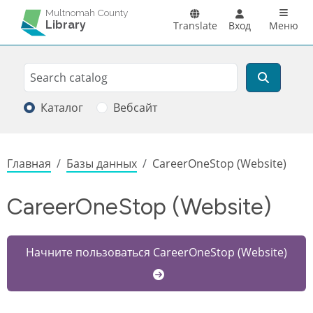
Перейти к основному содержанию
Main n
Multnomah County
Library
Translate
Вход
Меню
Search
Поиск
Каталог
Вебсайт
Строка навигации
Главная
Базы данных
CareerOneStop (Website)
CareerOneStop (Website)
Начните пользоваться CareerOneStop (Website)