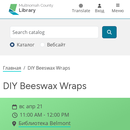
Перейти к основному содержанию
Main n
Multnomah County
Library
Translate
Вход
Меню
Search
Поиск
Каталог
Вебсайт
Строка навигации
Главная
DIY Beeswax Wraps
DIY Beeswax Wraps
вс апр 21
11:00 AM - 12:00 PM
Библиотека Belmont