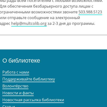
Мы рады всем посетителям с любыми возможностями.
Для обеспечения безбарьерного доступа лицам с
ограниченными возможностями звоните
503.988.5123
или отправьте сообщение на электронный
адрес
help@multcolib.org
за 2-3 дня до программы.
О библиотеке
Работа с нами
Поддерживайте библиотеку
Волонтёрство
Новости и факты
Новостная рассылка библиотеки
Статьи