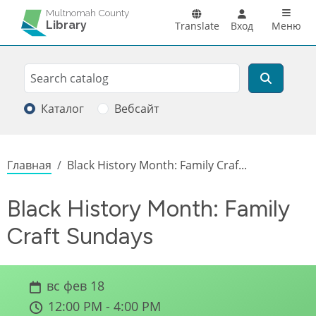
Перейти к основному содержанию
Main n
Multnomah County
Library
Translate
Вход
Меню
Search
Поиск
Каталог
Вебсайт
Строка навигации
Главная
Black History Month: Family Craf...
Black History Month: Family
Craft Sundays
вс фев 18
12:00 PM - 4:00 PM