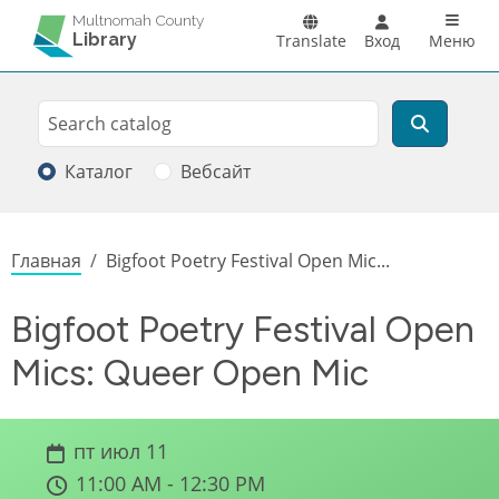
Перейти к основному содержанию
Main n
Multnomah County
Library
Translate
Вход
Меню
Search
Поиск
Каталог
Вебсайт
Строка навигации
Главная
Bigfoot Poetry Festival Open Mic...
Bigfoot Poetry Festival Open
Mics: Queer Open Mic
пт июл 11
11:00 AM - 12:30 PM