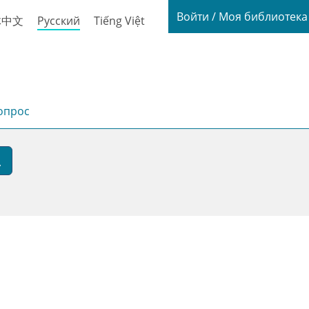
Login / My
Войти / Моя библиотек
体中文
Русский
Tiếng Việt
опрос