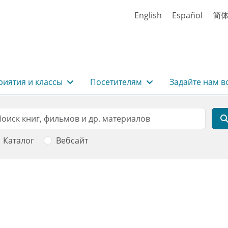
English
Español
简
иятия и классы
Посетителям
Задайте нам в
rch
оиск
Каталог
Вебсайт