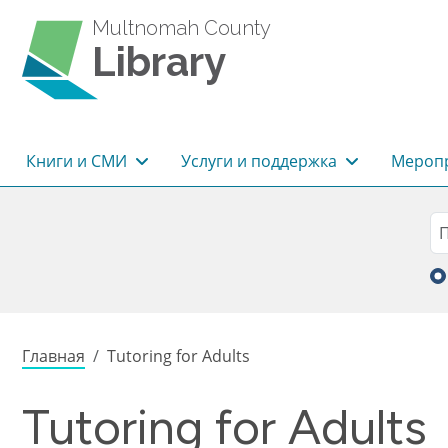
Перейти к основному содержанию
Multnomah County
Library
Основная навигация
Книги и СМИ
Услуги и поддержка
Меропр
Sea
П
Строка навигации
Главная
Tutoring for Adults
Tutoring for Adults