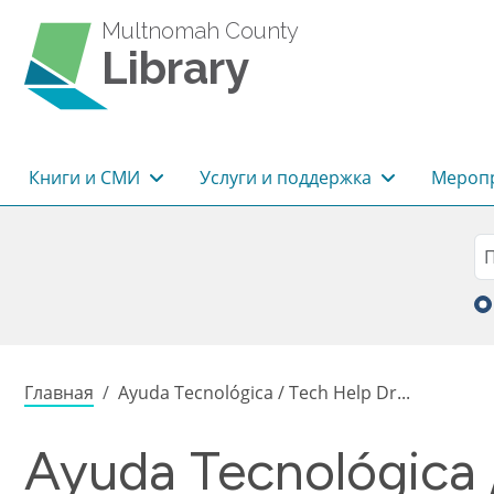
Перейти к основному содержанию
Multnomah County
Library
Основная навигация
Книги и СМИ
Услуги и поддержка
Меропр
Sea
П
Строка навигации
Главная
Ayuda Tecnológica / Tech Help Dr...
Ayuda Tecnológica 