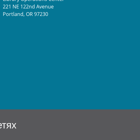
221 NE 122nd Avenue
Portland, OR 97230
етях