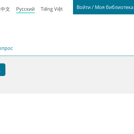
Login / My
Войти / Моя библиотек
体中文
Русский
Tiếng Việt
опрос