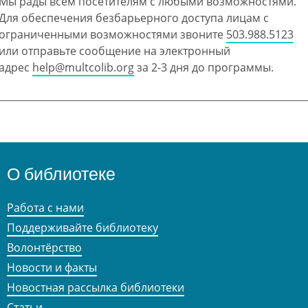
Мы рады всем посетителям с любыми возможностями.
Для обеспечения безбарьерного доступа лицам с
ограниченными возможностями звоните
503.988.5123
или отправьте сообщение на электронный
адрес
help@multcolib.org
за 2-3 дня до программы.
О библиотеке
Работа с нами
Поддерживайте библиотеку
Волонтёрство
Новости и факты
Новостная рассылка библиотеки
Статьи