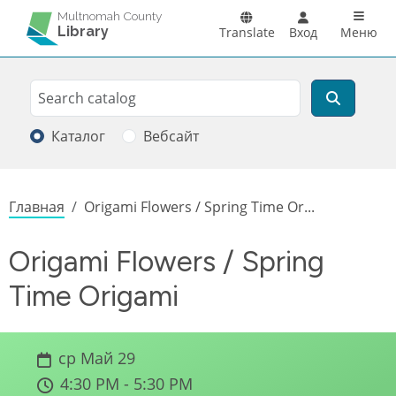
Перейти к основному содержанию
Main n
Multnomah County
Library
Translate
Вход
Меню
Search
Поиск
Каталог
Вебсайт
Строка навигации
Главная
Origami Flowers / Spring Time Or...
Origami Flowers / Spring
Time Origami
ср Май 29
4:30 PM - 5:30 PM