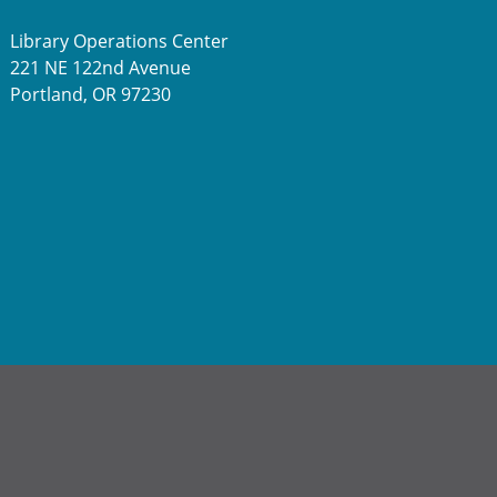
Library Operations Center
221 NE 122nd Avenue
Portland, OR 97230