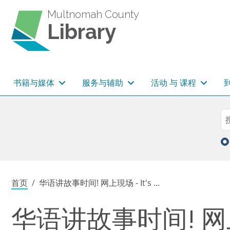
跳转到主要内容
Multnomah County
Library
主导航
书籍与媒体
服务与辅助
活动 与 课程
Sea
搜
面包屑
首页
华语讲故事时间! 网上現场 - It's ...
华语讲故事时间! 网上現场 -