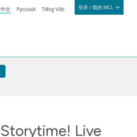
Login / My
登录 / 我的 MCL
体中文
Русский
Tiếng Việt
orytime! Live