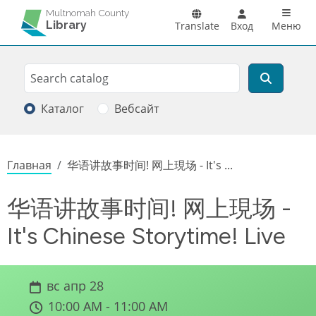
Перейти к основному содержанию
Main n
Multnomah County
Library
Translate
Вход
Меню
Search
Поиск
Каталог
Вебсайт
Строка навигации
Главная
华语讲故事时间! 网上現场 - It's ...
华语讲故事时间! 网上現场 -
It's Chinese Storytime! Live
вс апр 28
10:00 AM - 11:00 AM