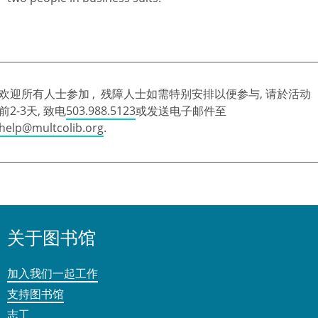
欢迎所有人士参加 , 残障人士如需特别安排以便参与, 请於活动
前2-3天, 致电
503.988.5123
或发送电子邮件至
help@multcolib.org
.
关于图书馆
加入我们一起工作
支持图书馆
志工