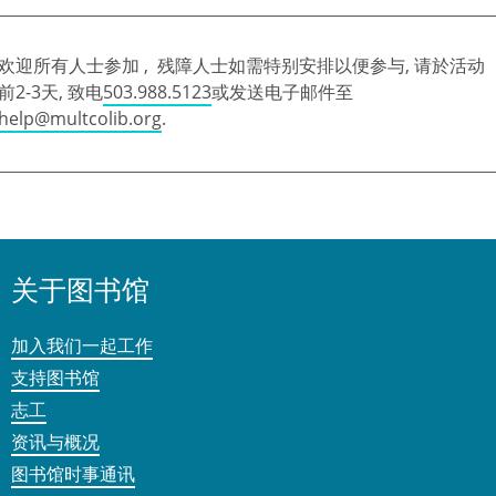
欢迎所有人士参加 , 残障人士如需特别安排以便参与, 请於活动
前2-3天, 致电
503.988.5123
或发送电子邮件至
help@multcolib.org
.
关于图书馆
加入我们一起工作
支持图书馆
志工
资讯与概况
图书馆时事通讯