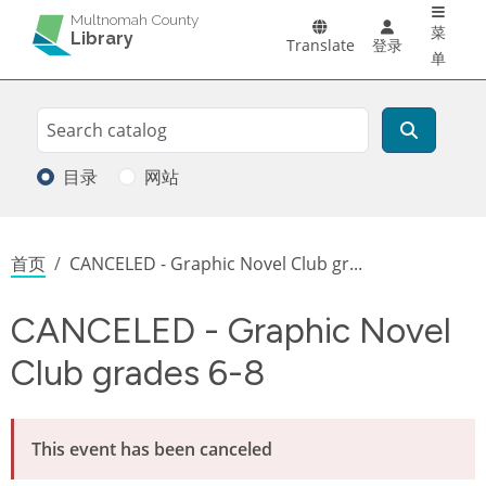
Main 
跳转到主要内容
Multnomah County
菜
Library
Translate
登录
单
Search
搜索
目录
网站
面包屑
首页
CANCELED - Graphic Novel Club gr...
CANCELED - Graphic Novel
Club grades 6-8
This event has been canceled