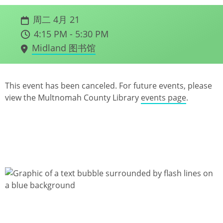
周二 4月 21
4:15 PM - 5:30 PM
Midland 图书馆
This event has been canceled. For future events, please
view the Multnomah County Library
events page
.