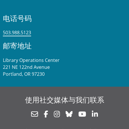
电话号码
503.988.5123
邮寄地址
Library Operations Center
221 NE 122nd Avenue
Portland, OR 97230
使用社交媒体与我们联系
Newsletter
Facebook
Instagram
Bluesky
Youtube
Linkedin