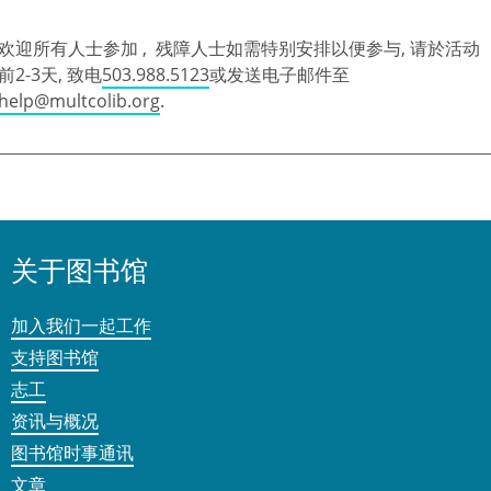
欢迎所有人士参加 , 残障人士如需特别安排以便参与, 请於活动
前2-3天, 致电
503.988.5123
或发送电子邮件至
help@multcolib.org
.
关于图书馆
加入我们一起工作
支持图书馆
志工
资讯与概况
图书馆时事通讯
文章