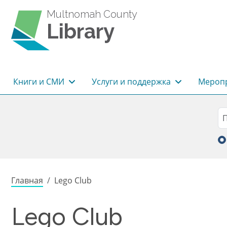
Перейти к основному содержанию
Multnomah County
Library
Основная навигация
Книги и СМИ
Услуги и поддержка
Меропр
Sea
П
Строка навигации
Главная
Lego Club
Lego Club