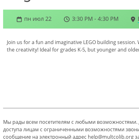
пн июл 22
3:30 PM - 4:30 PM
Join us for a fun and imaginative LEGO building session. 
the creativity! Ideal for grades K-5, but younger and old
Мы рады всем посетителям с любыми возможностями.
доступа лицам с ограниченными возможностями звон
сообщение на электронный адрес
help@multcolib.org
за