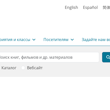
English
Español
简
иятия и классы
Посетителям
Задайте нам в
rch
оиск
Каталог
Вебсайт