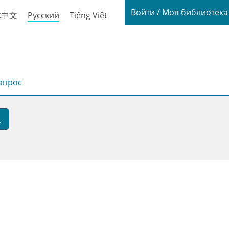
Login / My
Войти / Моя библиотек
体中文
Русский
Tiếng Việt
опрос