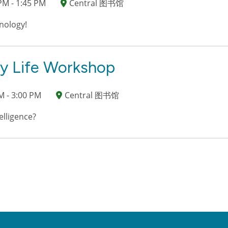
PM - 1:45 PM
Central 图书馆
hnology!
ay Life Workshop
M - 3:00 PM
Central 图书馆
elligence?