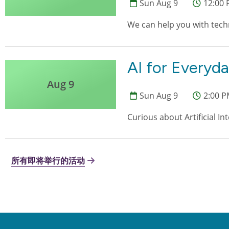
Sun Aug 9
12:00 
We can help you with tec
AI for Everyd
Aug 9
Sun Aug 9
2:00 P
Curious about Artificial Int
所有即将举行的活动