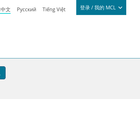
Login / My
登录 / 我的 MCL
体中文
Русский
Tiếng Việt