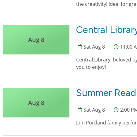
the creativity! Ideal for g
Central Librar
Aug 8
Sat Aug 8
11:00 A
Central Library, beloved 
you to enjoy!
Summer Readin
Aug 8
Sat Aug 8
2:00 PM
Join Portland family perfo