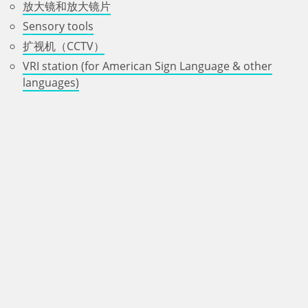
放大镜和放大镜片
Sensory tools
扩视机（CCTV）
VRI station (for American Sign Language & other
languages)