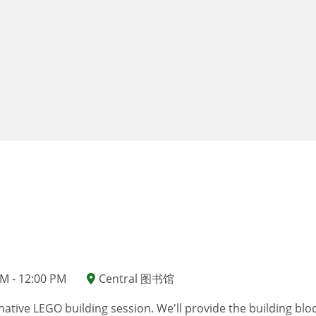
M - 12:00 PM
Central 图书馆
native LEGO building session. We'll provide the building blo