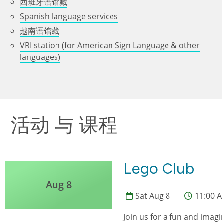
西班牙语馆藏
Spanish language services
越南语馆藏
VRI station (for American Sign Language & other
languages)
活动 与 课程
Lego Club
Aug 8
Sat Aug 8
11:00 A
Join us for a fun and imagi