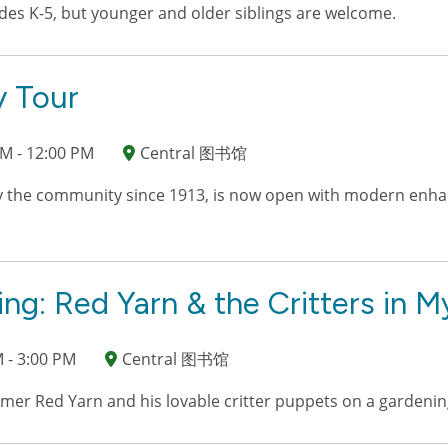
rades K-5, but younger and older siblings are welcome.
y Tour
M - 12:00 PM
Central 图书馆
by the community since 1913, is now open with modern enh
g: Red Yarn & the Critters in M
 - 3:00 PM
Central 图书馆
rmer Red Yarn and his lovable critter puppets on a gardeni