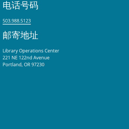
电话号码
503.988.5123
邮寄地址
Library Operations Center
221 NE 122nd Avenue
Portland, OR 97230