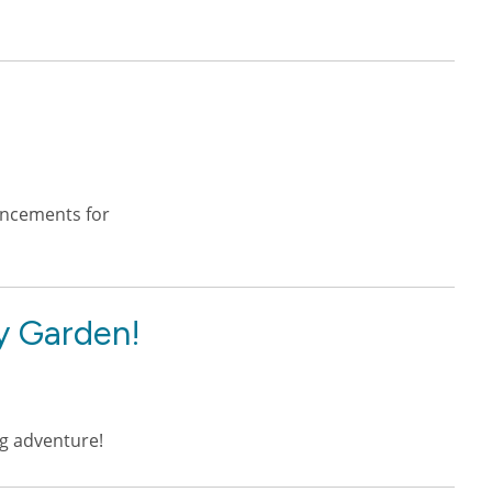
ancements for
y Garden!
ng adventure!