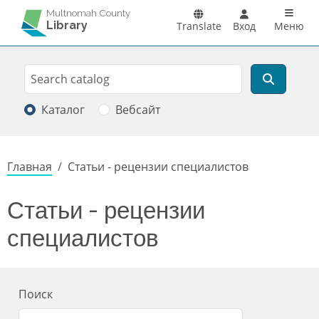
Перейти к основному содержанию
Main n
Multnomah County
Library
Translate
Вход
Меню
Search
Поиск
Каталог
Вебсайт
Строка навигации
Главная
Статьи - рецензии специалистов
Статьи - рецензии
специалистов
Поиск