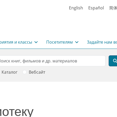
English
Español
简
иятия и классы
Посетителям
Задайте нам в
rch
оиск
Каталог
Вебсайт
отеку