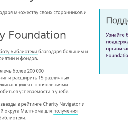
одаря множеству своих сторонников и
Подд
y Foundation
Узнайте 
поддержа
организа
боту Библиотеки
благодаря большим и
Foundati
риятий и фондов.
влечь более 200 000
книг и расширить 15 различных
талкивающихся с проявлениями
обиться успеваемости в учебе.
звезды в рейтинге Charity Navigator и
ой округа Малтнома для
получения
Библиотеки.