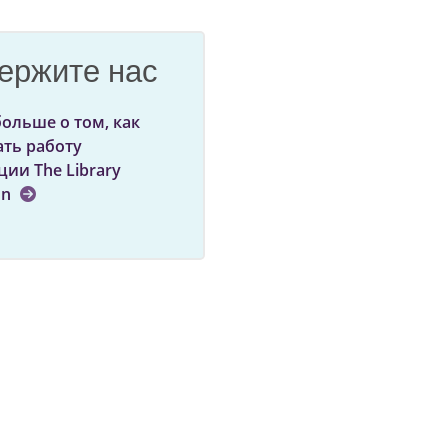
ержите нас
больше о том, как
ть работу
ции The Library
on