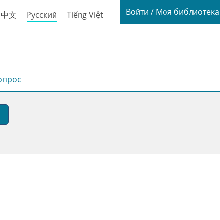
Login / My
Войти / Моя библиотек
体中文
Русский
Tiếng Việt
опрос