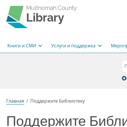
Перейти к основному содержанию
Multnomah County
Library
Основная навигация
Книги и СМИ
Услуги и поддержка
Меропр
Sea
П
Строка навигации
Главная
Поддержите Библиотеку
Поддержите Библи