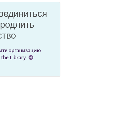
оединиться
продлить
ство
ите организацию
f the Library