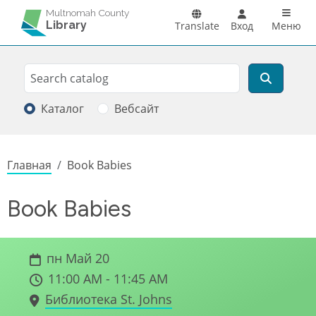
Перейти к основному содержанию
Main n
Multnomah County
Library
Translate
Вход
Меню
Search
Поиск
Каталог
Вебсайт
Строка навигации
Главная
Book Babies
Book Babies
пн Май 20
11:00 AM - 11:45 AM
Библиотека St. Johns