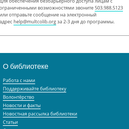
Для обеспечения безбарьерного доступа лицам с
ограниченными возможностями звоните
503.988.5123
или отправьте сообщение на электронный
адрес
help@multcolib.org
за 2-3 дня до программы.
О библиотеке
Работа с нами
Поддерживайте библиотеку
Волонтёрство
Новости и факты
Новостная рассылка библиотеки
Статьи