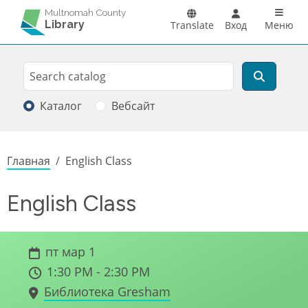
Перейти к основному содержанию
Main n
Multnomah County
Library
Translate
Вход
Меню
Search
Поиск
Каталог
Вебсайт
Строка навигации
Главная
English Class
English Class
пт мар 1
1:30 PM - 2:30 PM
Библиотека Gresham