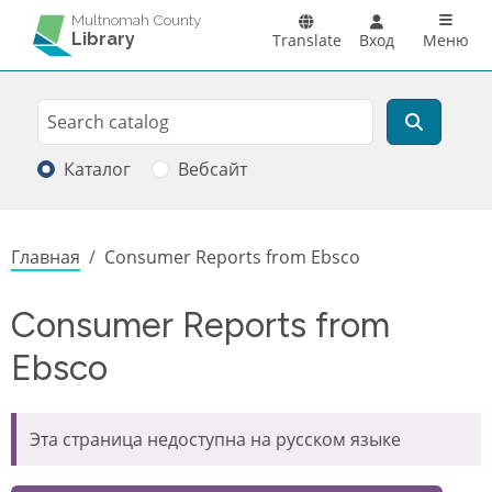
Перейти к основному содержанию
Main n
Multnomah County
Library
Translate
Вход
Меню
Search
Поиск
Каталог
Вебсайт
Строка навигации
Главная
Consumer Reports from Ebsco
Consumer Reports from
Ebsco
Эта страница недоступна на русском языке