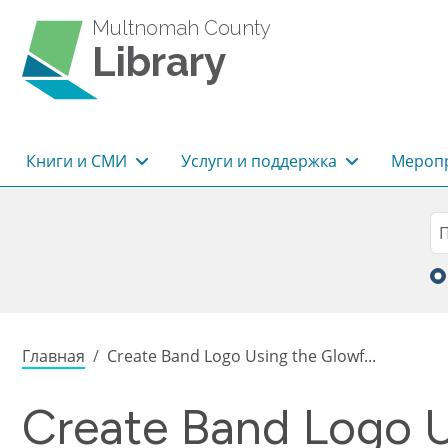
Перейти к основному содержанию
Multnomah County
Library
Основная навигация
Книги и СМИ
Услуги и поддержка
Меропр
Sea
П
Строка навигации
Главная
Create Band Logo Using the Glowf...
Create Band Logo U