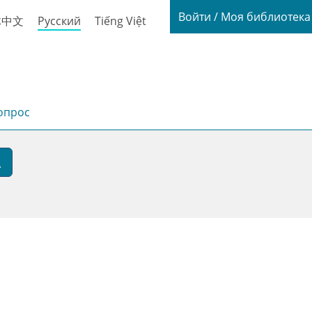
Login / My
Войти / Моя библиотек
体中文
Русский
Tiếng Việt
опрос