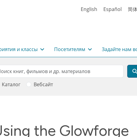
English
Español
简
иятия и классы
Посетителям
Задайте нам в
rch
оиск
Каталог
Вебсайт
sing the Glowforge