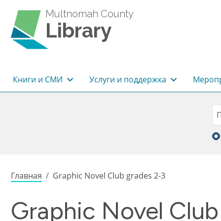
Перейти к основному содержанию
Multnomah County
Library
Основная навигация
Книги и СМИ
Услуги и поддержка
Меропр
Sea
П
Строка навигации
Главная
Graphic Novel Club grades 2-3
Graphic Novel Club