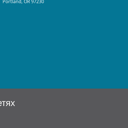
Portland, OR 97230
етях