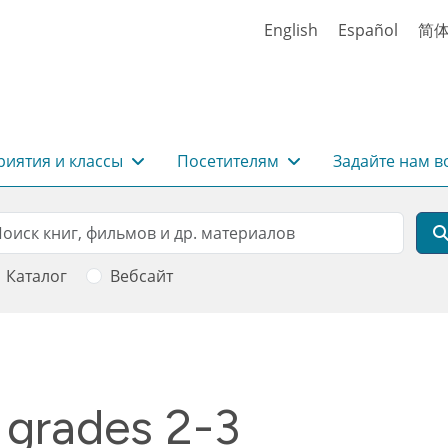
English
Español
简
иятия и классы
Посетителям
Задайте нам в
rch
оиск
Каталог
Вебсайт
 grades 2-3