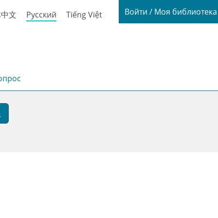
Login / My
Войти / Моя библиотек
体中文
Русский
Tiếng Việt
опрос