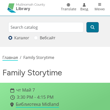
Перейти к основному содержанию
Main n
Multnomah County
Library
Translate
Вход
Меню
Search
Поиск
Каталог
Вебсайт
Строка навигации
Главная
Family Storytime
Family Storytime
чт Май 7
3:30 PM - 4:15 PM
Библиотека Midland