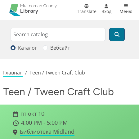
Перейти к основному содержанию
Main n
Multnomah County
Library
Translate
Вход
Меню
Search
Поиск
Каталог
Вебсайт
Строка навигации
Главная
Teen / Tween Craft Club
Teen / Tween Craft Club
пт окт 10
4:00 PM - 5:00 PM
Библиотека Midland