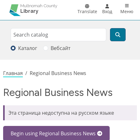
Перейти к основному содержанию
Main n
Multnomah County
Library
Translate
Вход
Меню
Search
Поиск
Каталог
Вебсайт
Строка навигации
Главная
Regional Business News
Regional Business News
Эта страница недоступна на русском языке
Begin using Regional Business News