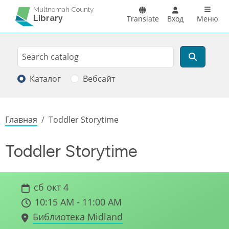
Перейти к основному содержанию
Main n
Multnomah County
Library
Translate
Вход
Меню
Search
Поиск
Каталог
Вебсайт
Строка навигации
Главная
Toddler Storytime
Toddler Storytime
сб окт 4
10:15 AM - 11:00 AM
Библиотека Midland