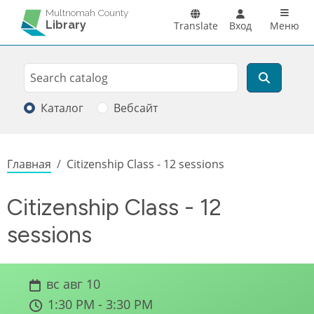
Перейти к основному содержанию
Main n
Multnomah County
Library
Translate
Вход
Меню
Search
Поиск
Каталог
Вебсайт
Строка навигации
Главная
Citizenship Class - 12 sessions
Citizenship Class - 12
sessions
вс авг 10
1:30 PM - 3:30 PM