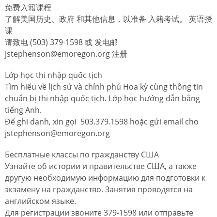
免费入籍课程
了解美国历史、政府 和其他信息，以准备 入籍考试。 英语授
课
请致电 (503) 379-1598 或 发电邮
jstephenson@emoregon.org 注册
Lớp học thi nhập quốc tịch
Tìm hiểu về lịch sử và chính phủ Hoa kỳ cùng thông tin
chuẩn bị thi nhập quốc tịch. Lớp học hướng dẫn bằng
tiếng Anh.
Để ghi danh, xin gọi 503.379.1598 hoặc gửi email cho
jstephenson@emoregon.org
Бесплатные классы по гражданству США
Узнайте об истории и правительстве США, а также
другую необходимую информацию для подготовки к
экзамену на гражданство. Занятия проводятся на
английском языке.
Для регистрации звоните 379-1598 или отправьте