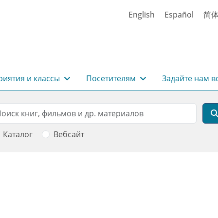
English
Español
简
иятия и классы
Посетителям
Задайте нам в
rch
оиск
Каталог
Вебсайт