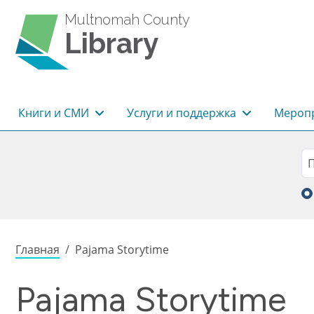
Перейти к основному содержанию
Multnomah County
Library
Основная навигация
Книги и СМИ
Услуги и поддержка
Меропр
Sea
П
Строка навигации
Главная
Pajama Storytime
Pajama Storytime