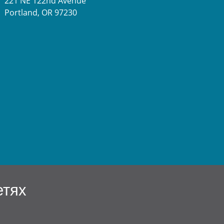
221 NE 122nd Avenue
Portland, OR 97230
етях