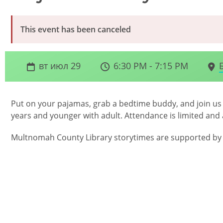
This event has been canceled
вт июл 29
6:30 PM - 7:15 PM
Put on your pajamas, grab a bedtime buddy, and join us f
years and younger with adult. Attendance is limited and av
Multnomah County Library storytimes are supported by 