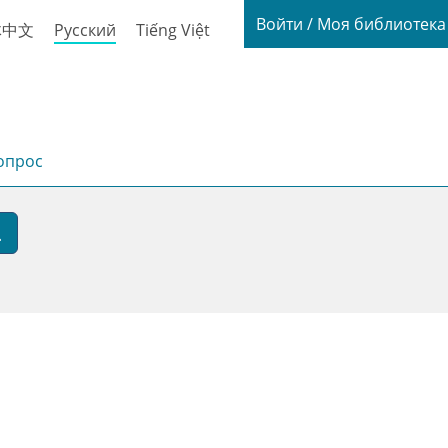
Login / My
Войти / Моя библиотек
体中文
Русский
Tiếng Việt
опрос