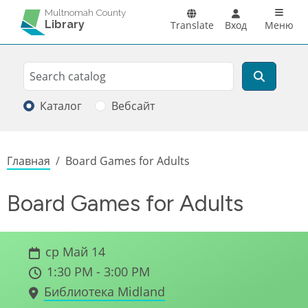
Перейти к основному содержанию
Main n
Multnomah County
Library
Translate
Вход
Меню
Search
Поиск
Каталог
Вебсайт
Строка навигации
Главная
Board Games for Adults
Board Games for Adults
ср Май 14
1:30 PM - 3:00 PM
Библиотека Midland