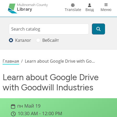
Перейти к основному содержанию
Main n
Multnomah County
Library
Translate
Вход
Меню
Search
Поиск
Каталог
Вебсайт
Строка навигации
Главная
Learn about Google Drive with Go...
Learn about Google Drive
with Goodwill Industries
пн Май 19
10:30 AM - 12:00 PM