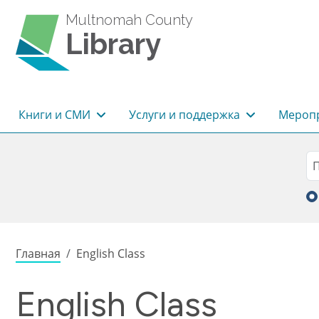
Перейти к основному содержанию
Multnomah County
Library
Основная навигация
Книги и СМИ
Услуги и поддержка
Меропр
Sea
П
Строка навигации
Главная
English Class
English Class