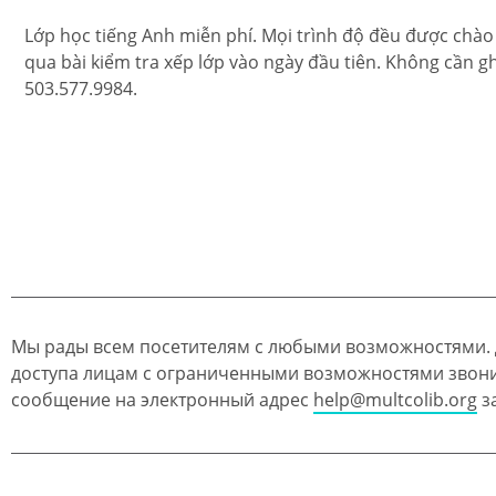
Lớp học tiếng Anh miễn phí. Mọi trình độ đều được chà
qua bài kiểm tra xếp lớp vào ngày đầu tiên. Không cần ghi 
503.577.9984.
Мы рады всем посетителям с любыми возможностями.
доступа лицам с ограниченными возможностями звон
сообщение на электронный адрес
help@multcolib.org
за