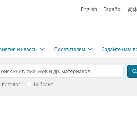
English
Español
简
иятия и классы
Посетителям
Задайте нам в
rch
оиск
Каталог
Вебсайт