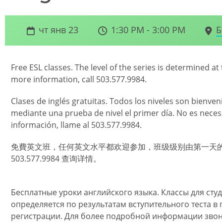
чт янв 23
1:30 PM - 3:00 PM
Б
Free ESL classes. The level of the series is determined at 
more information, call 503.577.9984.
Clases de inglés gratuitas. Todos los niveles son bienveni
mediante una prueba de nivel el primer día. No es neces
información, llame al 503.577.9984.
免費英文班，任何英文水平都欢迎参加，班级级别由第一天
503.577.9984 查询详情。
Бесплатные уроки английского языка. Классы для сту
определяется по результатам вступительного теста в
регистрации. Для более подробной информации звоните