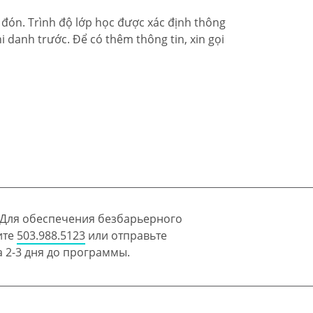
o đón. Trình độ lớp học được xác định thông
danh trước. Để có thêm thông tin, xin gọi
 Для обеспечения безбарьерного
ите
503.988.5123
или отправьте
 2-3 дня до программы.