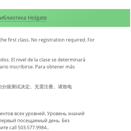
иблиотека Holgate
the first class. No registration required. For
dos. El nivel de la clase se determinará
ario inscribirse. Para obtener más
的分级测试决定。无需注冊。请致电
дентов всех уровней. Уровень знаний
 первый посещаемый день. Без
 call 503.577.9984..