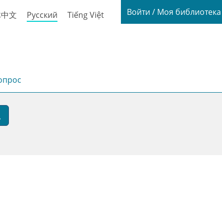
Login / My
Войти / Моя библиотек
体中文
Русский
Tiếng Việt
опрос