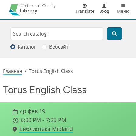
Перейти к основному содержанию
Main n
Multnomah County
Library
Translate
Вход
Меню
Search
Поиск
Каталог
Вебсайт
Строка навигации
Главная
Torus English Class
Torus English Class
ср фев 19
6:00 PM - 7:25 PM
Библиотека Midland