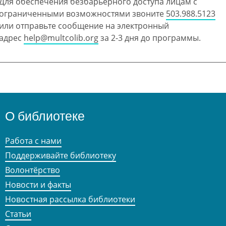
Для обеспечения безбарьерного доступа лицам с
ограниченными возможностями звоните
503.988.5123
или отправьте сообщение на электронный
адрес
help@multcolib.org
за 2-3 дня до программы.
О библиотеке
Работа с нами
Поддерживайте библиотеку
Волонтёрство
Новости и факты
Новостная рассылка библиотеки
Статьи