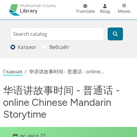
Перейти к основному содержанию
Main n
Multnomah County
Library
Translate
Вход
Меню
Search
Поиск
Каталог
Вебсайт
Строка навигации
Главная
华语讲故事时间 - 普通话 - online...
华语讲故事时间 - 普通话 -
online Chinese Mandarin
Storytime
вс июл 21