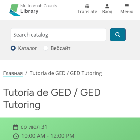
Перейти к основному содержанию
Main n
Multnomah County
Library
Translate
Вход
Меню
Search
Поиск
Каталог
Вебсайт
Строка навигации
Главная
Tutoría de GED / GED Tutoring
Tutoría de GED / GED
Tutoring
ср июл 31
10:00 AM - 12:00 PM