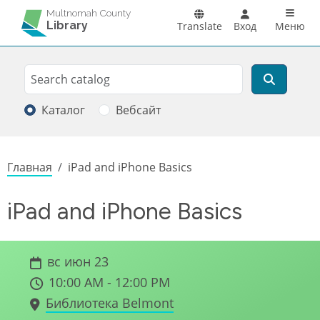
Перейти к основному содержанию
Main n
Multnomah County
Library
Translate
Вход
Меню
Search
Поиск
Каталог
Вебсайт
Строка навигации
Главная
iPad and iPhone Basics
iPad and iPhone Basics
вс июн 23
10:00 AM - 12:00 PM
Библиотека Belmont