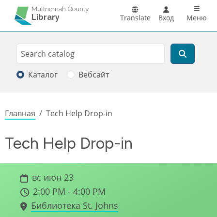
Перейти к основному содержанию
Main n
Multnomah County
Library
Translate
Вход
Меню
Search
Поиск
Каталог
Вебсайт
Строка навигации
Главная
Tech Help Drop-in
Tech Help Drop-in
вс июн 23
2:00 PM - 4:00 PM
Библиотека St. Johns