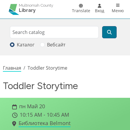
Перейти к основному содержанию
Main n
Multnomah County
Library
Translate
Вход
Меню
Search
Поиск
Каталог
Вебсайт
Строка навигации
Главная
Toddler Storytime
Toddler Storytime
пн Май 20
10:15 AM - 10:45 AM
Библиотека Belmont