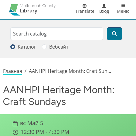
Перейти к основному содержанию
Main n
Multnomah County
Library
Translate
Вход
Меню
Search
Поиск
Каталог
Вебсайт
Строка навигации
Главная
AANHPI Heritage Month: Craft Sun...
AANHPI Heritage Month:
Craft Sundays
вс Май 5
12:30 PM - 4:30 PM