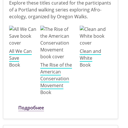
Explore these titles curated for the participants
of a Portland walking series exploring Afro-
ecology, organized by Oregon Walks.
All We Can
Clean and
Save
White
Book
The Rise of the
Book
American
Conservation
Movement
Book
о Afro-ecology for Oregon Walks
Подробнее