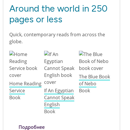
Around the world in 250
pages or less
Quick, contemporary reads from across the
globe.
The Blue Book
Home Reading
of Nebo
Service
If An Egyptian
Book
Book
Cannot Speak
English
Book
о Around the world in 250 pages or les
Подробнее