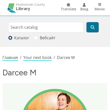
Перейти к основному содержанию
Main n
Multnomah County
Library
Translate
Вход
Меню
Search
Поиск
Каталог
Вебсайт
Строка навигации
Главная
Your next book
Darcee M
Darcee M