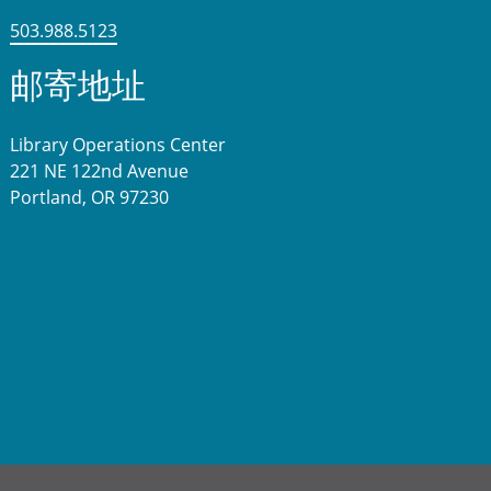
503.988.5123
邮寄地址
Library Operations Center
221 NE 122nd Avenue
Portland, OR 97230