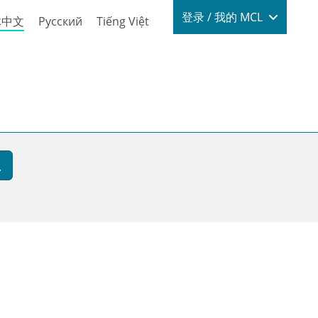
Login / My
登录 / 我的 MCL
体中文
Русский
Tiếng Việt