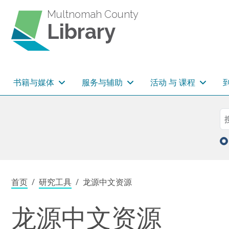
跳转到主要内容
Multnomah County
Library
主导航
书籍与媒体
服务与辅助
活动 与 课程
Sea
搜
面包屑
首页
研究工具
龙源中文资源
龙源中文资源