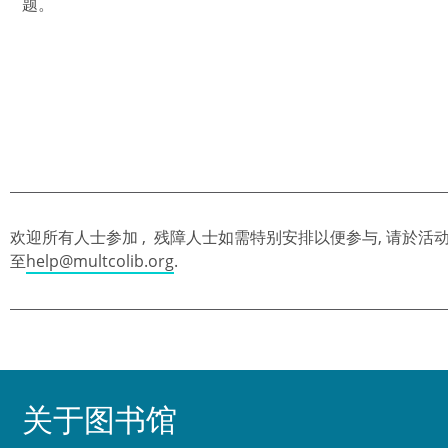
题。
欢迎所有人士参加 , 残障人士如需特别安排以便参与, 请於活动前
至
help@multcolib.org
.
关于图书馆