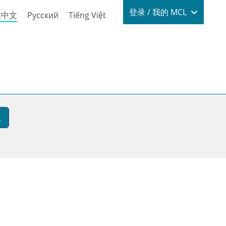
Login / My
登录 / 我的 MCL
体中文
Русский
Tiếng Việt