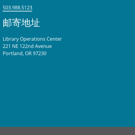
503.988.5123
邮寄地址
Library Operations Center
221 NE 122nd Avenue
Portland, OR 97230