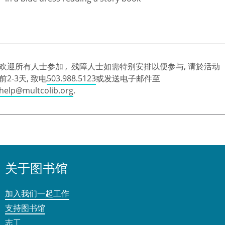
欢迎所有人士参加 , 残障人士如需特别安排以便参与, 请於活动
前2-3天, 致电
503.988.5123
或发送电子邮件至
help@multcolib.org
.
关于图书馆
加入我们一起工作
支持图书馆
志工