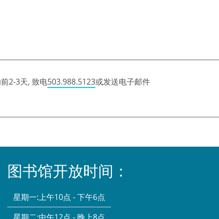
2-3天, 致电
503.988.5123
或发送电子邮件
图书馆开放时间：
星期一:
上午10点 - 下午6点
星期二:
中午12点 - 晚上8点