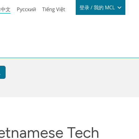
Login / My
登录 / 我的 MCL
体中文
Русский
Tiếng Việt
Vietnamese Tech