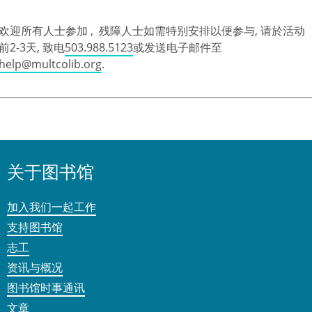
欢迎所有人士参加 , 残障人士如需特别安排以便参与, 请於活动
前2-3天, 致电
503.988.5123
或发送电子邮件至
help@multcolib.org
.
关于图书馆
加入我们一起工作
支持图书馆
志工
资讯与概况
图书馆时事通讯
文章