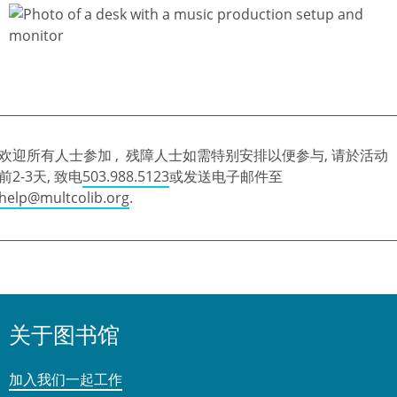
欢迎所有人士参加 , 残障人士如需特别安排以便参与, 请於活动
前2-3天, 致电
503.988.5123
或发送电子邮件至
help@multcolib.org
.
关于图书馆
加入我们一起工作