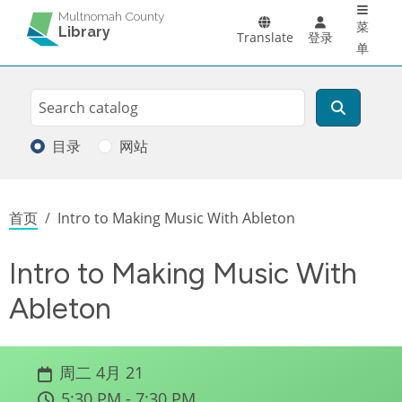
Main 
跳转到主要内容
Multnomah County
菜
Library
Translate
登录
单
Search
搜索
目录
网站
面包屑
首页
Intro to Making Music With Ableton
Intro to Making Music With
Ableton
周二 4月 21
5:30 PM - 7:30 PM