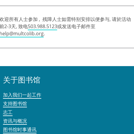
欢迎所有人士参加 , 残障人士如需特别安排以便参与, 请於活动
前2-3天, 致电
503.988.5123
或发送电子邮件至
help@multcolib.org
.
关于图书馆
加入我们一起工作
支持图书馆
志工
资讯与概况
图书馆时事通讯