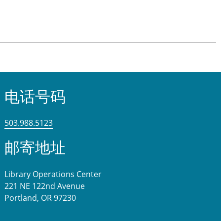
电话号码
503.988.5123
邮寄地址
Library Operations Center
221 NE 122nd Avenue
Portland, OR 97230