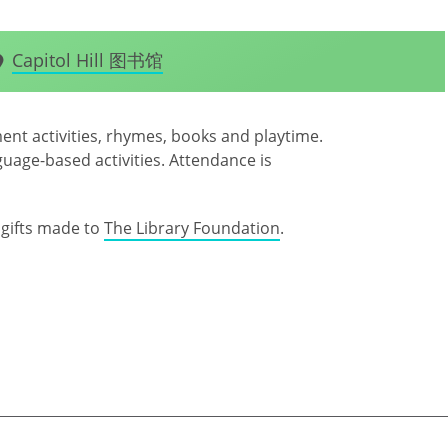
Capitol Hill 图书馆
ent activities, rhymes, books and playtime.
uage-based activities. Attendance is
gifts made to
The Library Foundation
.