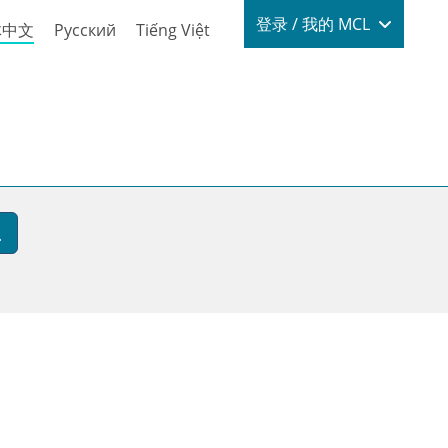
Login / My
登录 / 我的 MCL
体中文
Русский
Tiếng Việt