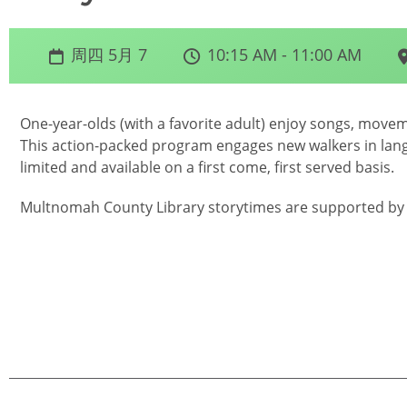
周四 5月 7
10:15 AM - 11:00 AM
One-year-olds (with a favorite adult) enjoy songs, movem
This action-packed program engages new walkers in lang
limited and available on a first come, first served basis.
Multnomah County Library storytimes are supported by 