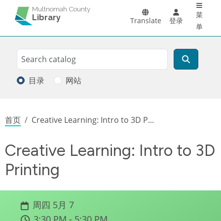
Main 
跳转到主要内容
Multnomah County
菜
Library
Translate
登录
单
Search
搜索
目录
网站
面包屑
首页
Creative Learning: Intro to 3D P...
Creative Learning: Intro to 3D
Printing
周四 5月 7
3:30 PM - 5:30 PM