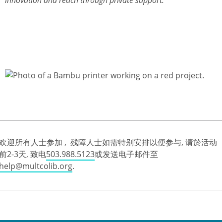
欢迎所有人士参加 , 残障人士如需特别安排以便参与, 请於活动
前2-3天, 致电
503.988.5123
或发送电子邮件至
help@multcolib.org
.