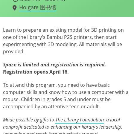
Holgate 图书馆
Learn to prepare an existing model for 3D printing on
one of the library's Bambu P2S printers, then start
experimenting with 3D modeling. All materials will be
provided.
Space is limited and registration is required.
Registration opens April 16.
To attend this program, you need to have basic
computer skills and know how to use a computer with a
mouse. Children in grades 5 and under must be
accompanied by an attentive teen or adult.
Made possible by gifts to
The Library Foundation
, a local
nonprofit dedicated to enhancing our library's leadership,
innovation and reach through private support.